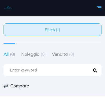
Filters (1)
All
(0)
Noleggio
(0)
Vendita
(0)
Compare