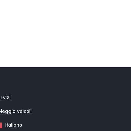
rvizi
leggio veicoli
Italiano