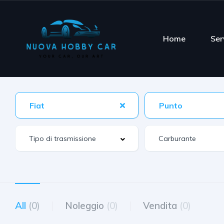
Home
Ser
Fiat
Punto
All
(0)
Noleggio
(0)
Vendita
(0)