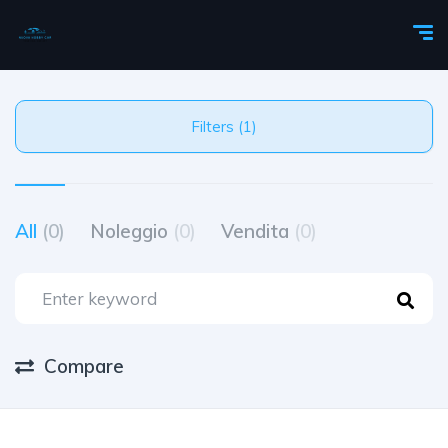
Filters (1)
All
(0)
Noleggio
(0)
Vendita
(0)
Compare