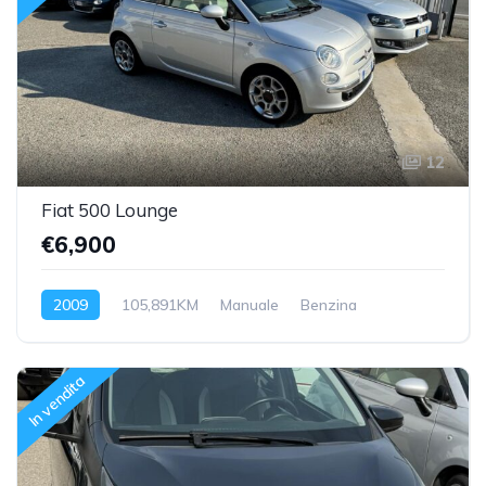
12
Fiat 500 Lounge
€6,900
2009
105,891KM
Manuale
Benzina
Trazione anteriore
In vendita