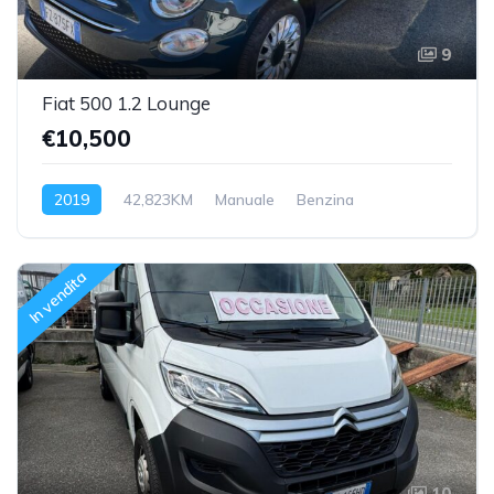
9
Fiat 500 1.2 Lounge
€10,500
2019
42,823KM
Manuale
Benzina
Trazione anteriore
In vendita
10