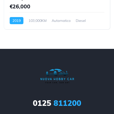
€26,000
2019
103,000KM
Automatico
Diesel
4WD
0125
811200