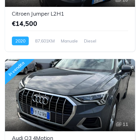
Citroen Jumper L2H1
€14,500
2020
87,601KM
Manuale
Diesel
Trazione anteriore
In vendita
11
Audi Q3 4Motion