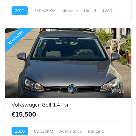
2012
150,529KM
Manuale
Diesel
4WD
In vendita
10
Volkswagen Golf 1.4 Tsi
€15,500
2016
82,925KM
Automatico
Benzina