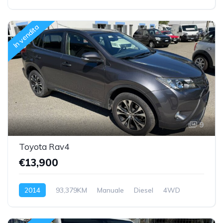
Trazione anteriore
In vendita
9
Toyota Rav4
€13,900
2014
93,379KM
Manuale
Diesel
4WD