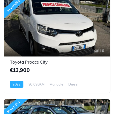
In vendita
10
Toyota Proace City
€13,900
2022
93,095KM
Manuale
Diesel
Trazione anteriore
In vendita