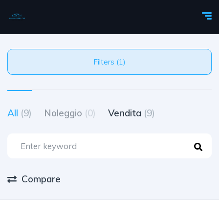
Filters (1)
All
(9)
Noleggio
(0)
Vendita
(9)
Compare