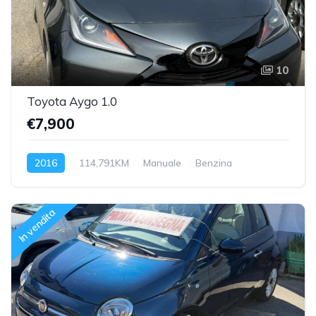
10
Toyota Aygo 1.0
€7,900
2016
114,791KM
Manuale
Benzina
Trazione anteriore
In vendita