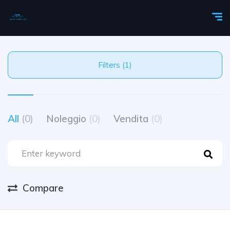
Filters (1)
All
(0)
Noleggio
(0)
Vendita
(0)
Compare